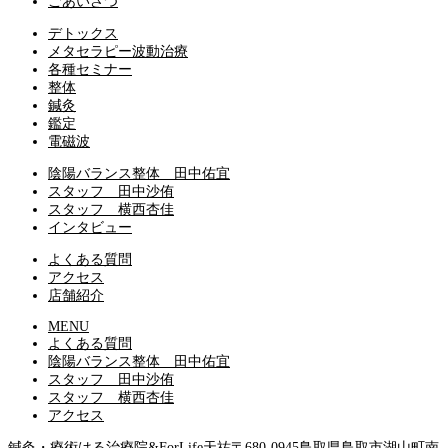
ごあいさつ
デトックス
メタセラピー波動治療
各種セミナー
整体
鍼灸
鑑定
電磁波
陰陽バランス整体 田中佑宜
スタッフ 田中沙侑
スタッフ 横西杏佳
インタビュー
よくある質問
アクセス
店舗紹介
MENU
よくある質問
陰陽バランス整体 田中佑宜
スタッフ 田中沙侑
スタッフ 横西杏佳
アクセス
鍼灸・療術はる治療院&ForLife天祐
〒680-0945
鳥取県鳥取市湖山町南