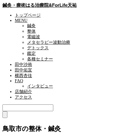
鍼灸・療術はる治療院&ForLife天祐
トップページ
MENU
鍼灸
整体
電磁波
メタセラピー波動治療
デトックス
鑑定
各種セミナー
田中沙侑
田中佑宜
横西杏佳
FAQ
インタビュー
店舗紹介
アクセス
鳥取市の整体・鍼灸