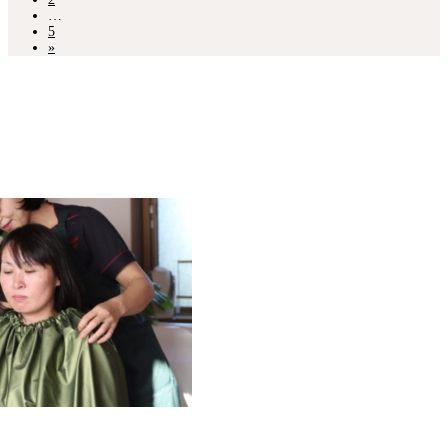
…
5
»