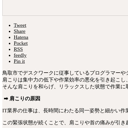
Tweet
Share
Hatena
Pocket
RSS
feedly
Pin it
鳥取市でデスクワークに従事しているプログラマーや
肩こりは集中力の低下や作業効率の悪化を引き起こし
そんな肩こりを和らげ、リラックスした状態で作業に
➡ 肩こりの原因
IT業界の仕事は、長時間にわたる同一姿勢と細かい
この緊張状態が続くことで、肩こりや首の痛みが引き