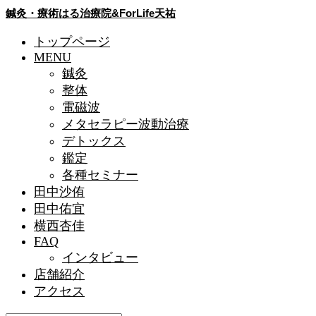
鍼灸・療術はる治療院&ForLife天祐
トップページ
MENU
鍼灸
整体
電磁波
メタセラピー波動治療
デトックス
鑑定
各種セミナー
田中沙侑
田中佑宜
横西杏佳
FAQ
インタビュー
店舗紹介
アクセス